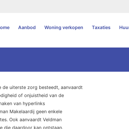
ome
Aanbod
Woning verkopen
Taxaties
Huur
 de uiterste zorg besteedt, aanvaardt
digheid of onjuistheid van de
kmaken van hyperlinks
man Makelaardij geen enkele
ites. Ook aanvaardt Veldman
e die daardoor kan ontstaan.