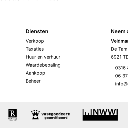
Diensten
Neem c
Verkoop
Veldman
Taxaties
De Tam
Huur en verhuur
6921 T
Waardebepaling
0316 
Aankoop
06 37
Beheer
info@