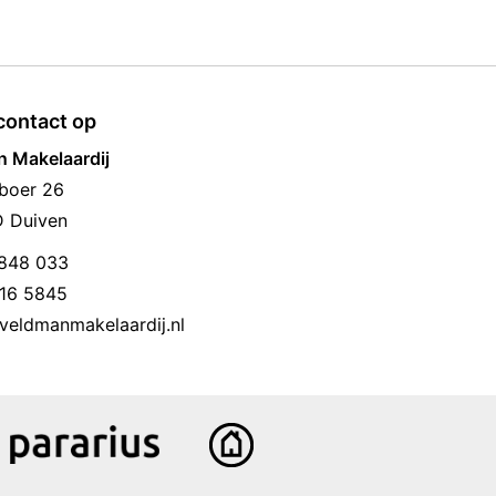
ontact op
 Makelaardij
boer 26
D Duiven
848 033
16 5845
veldmanmakelaardij.nl